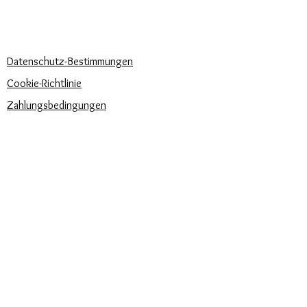
Rufen Sie uns an
Schreib uns
UNSERE UNTERNEHMENSRICHTLINIEN
Datenschutz-Bestimmungen
Cookie-Richtlinie
Zahlungsbedingungen
Trova la misura del tuo anello
Newsletter
Veranstaltungen
Pflege unserer Produkte
Bewertungen und Feedback
⭐⭐⭐⭐⭐
Versandbedingungen
SIE FINDEN UNS AUCH AUF: