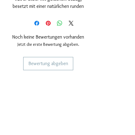
besetzt mit einer natürlichen runden
Süßwasserperle.
Nickelfrei.
Ringschaftgröße: voll einstellbar.
Perlenumfang: 10mm.
Noch keine Bewertungen vorhanden
Gesamtringhöhe: 34mm.
Jetzt die erste Bewertung abgeben.
Bewertung abgeben
DIENSTLEISTUNGEN FÜR UNSERE
KUNDEN
Personalisierter Schmuck
Kuriere verwendet
Lieferzeiten
KÖNNEN WIR DIR HELFEN?
Häufige Fragen