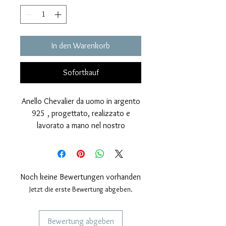
In den Warenkorb
Sofortkauf
Anello Chevalier da uomo in argento
925 , progettato, realizzato e
lavorato a mano nel nostro
laboratorio artigianale. L'anello ha
finitura lucida brillante data dalla
spazzolatura manuale a piu fasi ed è
coperto galvanicamente da rodio
Noch keine Bewertungen vorhanden
che ne enfatizza ulteriormente la
Jetzt die erste Bewertung abgeben.
brillantezza.
Incastonata sull'anello una pasta
Bewertung abgeben
vitrea autentica veneziana