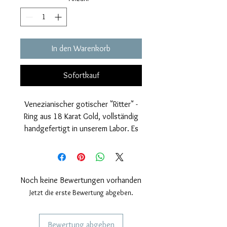
In den Warenkorb
Sofortkauf
Venezianischer gotischer "Ritter" -
Ring aus 18 Karat Gold, vollständig
handgefertigt in unserem Labor. Es
hat eine spezielle
Diamantverarbeitung, die die
Oberfläche verschönert und sie sehr
glänzend, faszinierend und funkelnd
Noch keine Bewertungen vorhanden
macht.
Jetzt die erste Bewertung abgeben.
Gotische Bildnisgröße, Durchmesser
16 mm.
Bewertung abgeben
Nickelfrei.