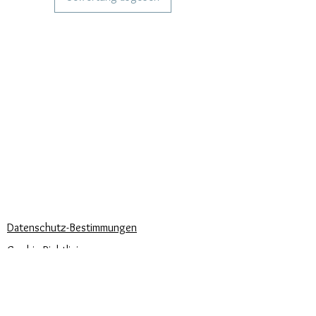
Größen bei Bestellung wählbar.
DIENSTLEISTUNGEN FÜR UNSERE
KUNDEN
Personalisierter Schmuck
Kuriere verwendet
Lieferzeiten
KÖNNEN WIR DIR HELFEN?
Häufige Fragen
Rufen Sie uns an
Schreib uns
UNSERE UNTERNEHMENSRICHTLINIEN
Datenschutz-Bestimmungen
Cookie-Richtlinie
Zahlungsbedingungen
Trova la misura del tuo anello