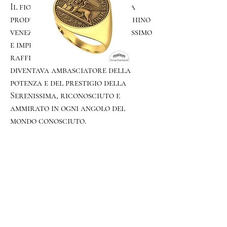
Il fiore all’occhiello di questa
produzione fu proprio lo Zecchino
veneziano: coniato in oro purissimo
e impreziosito da incisioni
raffinate, ogni esemplare
diventava ambasciatore della
potenza e del prestigio della
Serenissima, riconosciuto e
ammirato in ogni angolo del
mondo conosciuto.