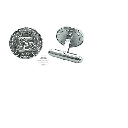
Anello Osella in oro brunito
Gemelli con moneta veneziana
Osella, in argento 925