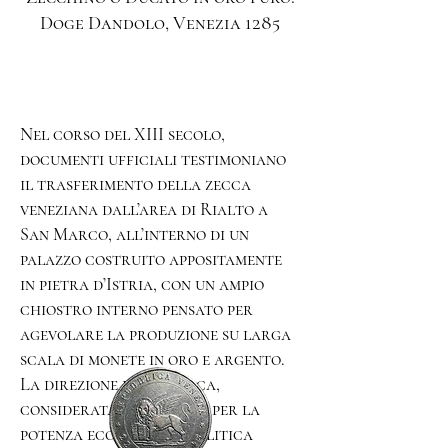
Doge Dandolo, Venezia 1285
Nel corso del XIII secolo,
documenti ufficiali testimoniano
il trasferimento della zecca
veneziana dall’area di Rialto a
San Marco, all’interno di un
palazzo costruito appositamente
in pietra d’Istria, con un ampio
chiostro interno pensato per
agevolare la produzione su larga
scala di monete in oro e argento.
La direzione della zecca,
considerata strategica per la
potenza economica e politica