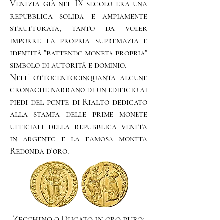
Venezia già nel IX secolo era una
repubblica solida e ampiamente
strutturata, tanto da voler
imporre la propria supremazia e
identità "battendo moneta propria"
simbolo di autorità e dominio.
Nell' ottocentocinquanta alcune
cronache narrano di un edificio ai
piedi del ponte di Rialto dedicato
alla stampa delle prime monete
ufficiali della repubblica veneta
in argento e la famosa moneta
Redonda d'oro.
Zecchino o Ducato in oro puro: