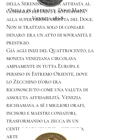
della Serenissima, era affidata al
Osella in Argento; Doge Manin
Consiglio dei Dieci e sottoposta
Venezia 1868
alla supervisione diretta del Doge.
Non si trattava solo di coniare
denaro: era un atto di sovranità e
prestigio.
Già agli inizi del Quattrocento, la
moneta veneziana circolava
ampiamente in tutta Europa e
persino in Estremo Oriente, dove
lo Zecchino d’oro era
riconosciuto come una valuta di
assoluta affidabilità. Venezia
richiamava a sé i migliori orafi,
incisori e maestri coniatori,
trasformando la zecca in un
centro di eccellenza che univa
arte e finanza.